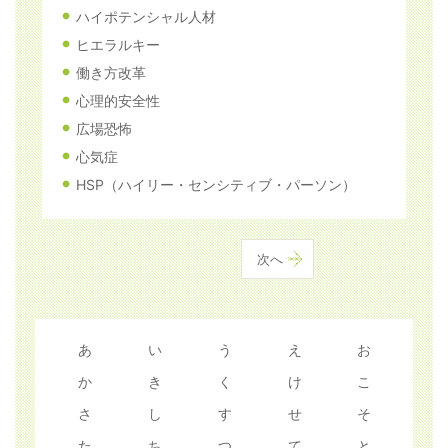
ハイポテンシャル人材
ヒエラルキー
働き方改革
心理的安全性
広場恐怖
心気症
HSP（ハイリー・センシティブ・パーソン）
次へ
あ
い
う
え
お
か
き
く
け
こ
さ
し
す
せ
そ
た
ち
つ
て
と