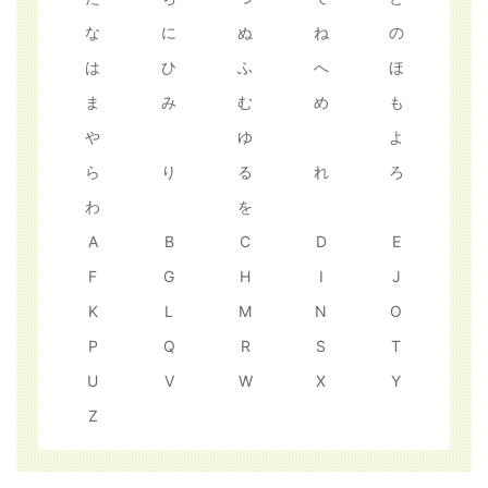
な
に
ぬ
ね
の
は
ひ
ふ
へ
ほ
ま
み
む
め
も
や
ゆ
よ
ら
り
る
れ
ろ
わ
を
A
B
C
D
E
F
G
H
I
J
K
L
M
N
O
P
Q
R
S
T
U
V
W
X
Y
Z