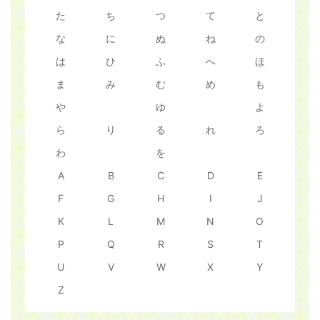
た
ち
つ
て
と
な
に
ぬ
ね
の
は
ひ
ふ
へ
ほ
ま
み
む
め
も
や
ゆ
よ
ら
り
る
れ
ろ
わ
を
A
B
C
D
E
F
G
H
I
J
K
L
M
N
O
P
Q
R
S
T
U
V
W
X
Y
Z