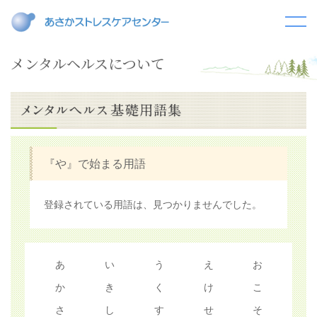
メンタルヘルスについて
『や』で始まる用語
登録されている用語は、見つかりませんでした。
あ
い
う
え
お
か
き
く
け
こ
さ
し
す
せ
そ