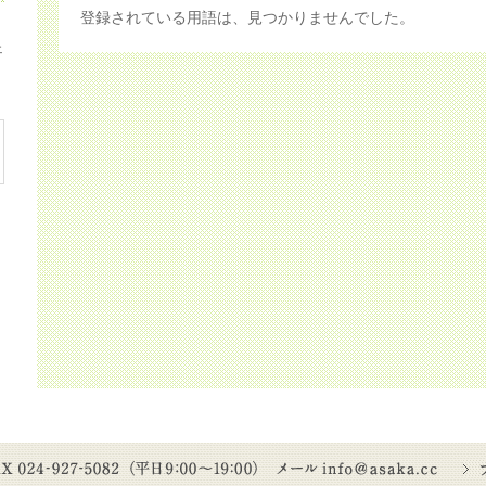
登録されている用語は、見つかりませんでした。