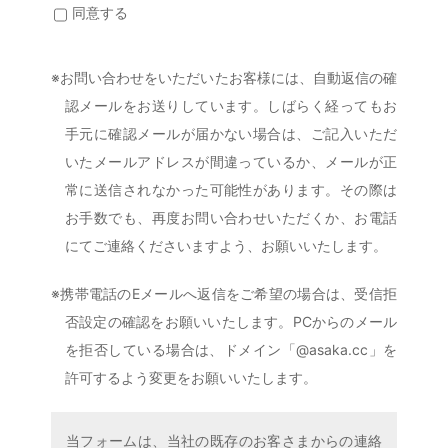
※但し、本ページで取得する個人情報についての利用
同意する
目的は“お問い合わせ”への対応にのみ限定させてい
ただきます。
※お問い合わせをいただいたお客様には、自動返信の確
【個人情報保護方針（最終改定日 2022年4月1
認メールをお送りしています。しばらく経ってもお
日）】
手元に確認メールが届かない場合は、ご記入いただ
1）事業者名
いたメールアドレスが間違っているか、メールが正
有限会社アサカサービスセンター
常に送信されなかった可能性があります。その際は
2）個人情報に関する管理者の氏名、所属及び連絡先
お手数でも、再度お問い合わせいただくか、お電話
個人情報保護管理者：佐藤 光浩
にてご連絡くださいますよう、お願いいたします。
［所属］
有限会社アサカサービスセンターマネージャー
※携帯電話のEメールへ返信をご希望の場合は、受信拒
［連絡先］
否設定の確認をお願いいたします。PCからのメール
電話 024-945-2713
を拒否している場合は、ドメイン「@asaka.cc」を
3）個人情報の利用目的
許可するよう変更をお願いいたします。
・当社の各事業に関するお問い合わせの方の個人情
報は、お問い合わせにお答えするため
当フォームは、当社の既存のお客さまからの連絡
・当社の採用応募の方の個人情報は、採用業務で使