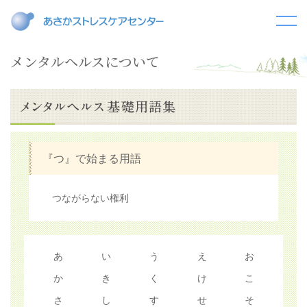
メンタルヘルスについて
『つ』で始まる用語
つながらない権利
あ
い
う
え
お
か
き
く
け
こ
さ
し
す
せ
そ