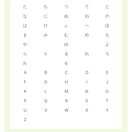
た
ち
つ
て
と
な
に
ぬ
ね
の
は
ひ
ふ
へ
ほ
ま
み
む
め
も
や
ゆ
よ
ら
り
る
れ
ろ
わ
を
A
B
C
D
E
F
G
H
I
J
K
L
M
N
O
P
Q
R
S
T
U
V
W
X
Y
Z